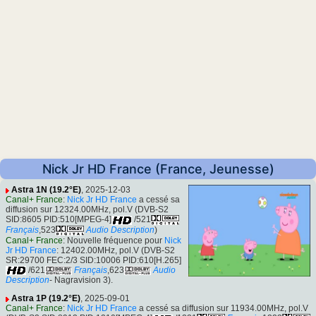
Nick Jr HD France (France, Jeunesse)
Astra 1N (19.2°E)
, 2025-12-03
Canal+ France
:
Nick Jr HD France
a cessé sa
diffusion sur 12324.00MHz, pol.V (DVB-S2
SID:8605 PID:510[MPEG-4]
/521
Français
,523
Audio Description
)
Canal+ France
: Nouvelle fréquence pour
Nick
Jr HD France
: 12402.00MHz, pol.V (DVB-S2
SR:29700 FEC:2/3 SID:10006 PID:610[H.265]
/621
Français
,623
Audio
Description
- Nagravision 3).
Astra 1P (19.2°E)
, 2025-09-01
Canal+ France
:
Nick Jr HD France
a cessé sa diffusion sur 11934.00MHz, pol.V