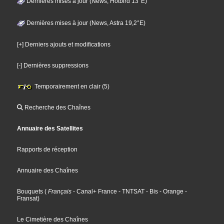
Dernières mises à jour (News, Hotbird 13°E)
Dernières mises à jour (News, Astra 19,2°E)
[+] Derniers ajouts et modifications
[-] Dernières suppressions
Temporairement en clair (5)
Recherche des Chaînes
Annuaire des Satellites
Rapports de réception
Annuaire des Chaînes
Bouquets
(
Français
- Canal+ France
- TNTSAT
- Bis
- Orange
-
Fransat
)
Le Cimetière des Chaînes