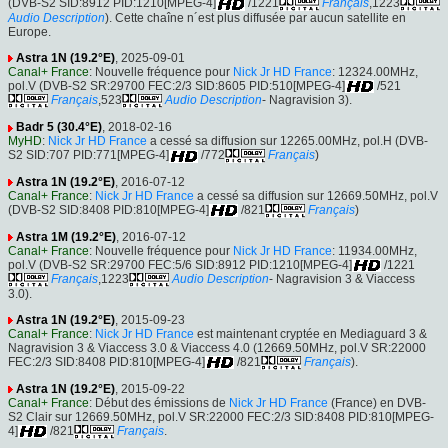
(DVB-S2 SID:8912 PID:1210[MPEG-4]
/1221
Français
,1223
Audio Description
). Cette chaîne n´est plus diffusée par aucun satellite en
Europe.
Astra 1N (19.2°E)
, 2025-09-01
Canal+ France
: Nouvelle fréquence pour
Nick Jr HD France
: 12324.00MHz,
pol.V (DVB-S2 SR:29700 FEC:2/3 SID:8605 PID:510[MPEG-4]
/521
Français
,523
Audio Description
- Nagravision 3).
Badr 5 (30.4°E)
, 2018-02-16
MyHD
:
Nick Jr HD France
a cessé sa diffusion sur 12265.00MHz, pol.H (DVB-
S2 SID:707 PID:771[MPEG-4]
/772
Français
)
Astra 1N (19.2°E)
, 2016-07-12
Canal+ France
:
Nick Jr HD France
a cessé sa diffusion sur 12669.50MHz, pol.V
(DVB-S2 SID:8408 PID:810[MPEG-4]
/821
Français
)
Astra 1M (19.2°E)
, 2016-07-12
Canal+ France
: Nouvelle fréquence pour
Nick Jr HD France
: 11934.00MHz,
pol.V (DVB-S2 SR:29700 FEC:5/6 SID:8912 PID:1210[MPEG-4]
/1221
Français
,1223
Audio Description
- Nagravision 3 & Viaccess
3.0).
Astra 1N (19.2°E)
, 2015-09-23
Canal+ France
:
Nick Jr HD France
est maintenant cryptée en Mediaguard 3 &
Nagravision 3 & Viaccess 3.0 & Viaccess 4.0 (12669.50MHz, pol.V SR:22000
FEC:2/3 SID:8408 PID:810[MPEG-4]
/821
Français
).
Astra 1N (19.2°E)
, 2015-09-22
Canal+ France
: Début des émissions de
Nick Jr HD France
(France) en DVB-
S2 Clair sur 12669.50MHz, pol.V SR:22000 FEC:2/3 SID:8408 PID:810[MPEG-
4]
/821
Français
.