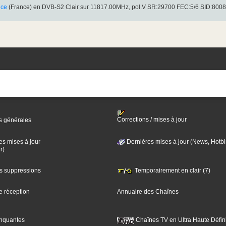
nce
(France) en DVB-S2 Clair sur 11817.00MHz, pol.V SR:29700 FEC:5/6 SID:800
Corrections / mises à jour
s générales
es mises à jour
Dernières mises à jour (News, Hotbi
r)
es suppressions
Temporairement en clair (7)
e réception
Annuaire des Chaînes
nquantes
Chaînes TV en Ultra Haute Défini