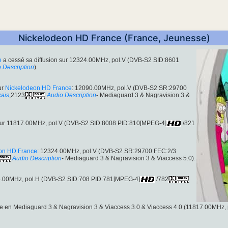
Nickelodeon HD France (France, Jeunesse)
e
a cessé sa diffusion sur 12324.00MHz, pol.V (DVB-S2 SID:8601
 Description
)
ur
Nickelodeon HD France
: 12090.00MHz, pol.V (DVB-S2 SR:29700
çais
,2123
Audio Description
- Mediaguard 3 & Nagravision 3 &
 sur 11817.00MHz, pol.V (DVB-S2 SID:8008 PID:810[MPEG-4]
/821
on HD France
: 12324.00MHz, pol.V (DVB-S2 SR:29700 FEC:2/3
Audio Description
- Mediaguard 3 & Nagravision 3 & Viaccess 5.0).
65.00MHz, pol.H (DVB-S2 SID:708 PID:781[MPEG-4]
/782
ée en Mediaguard 3 & Nagravision 3 & Viaccess 3.0 & Viaccess 4.0 (11817.00MHz