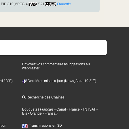
8 PID:810[MPEG-4]
/821
Français
.
Envoyez vos commentaires/suggestions au
webmaster
rd 13°E)
Dernières mises à jour (News, Astra 19,2°E)
Recherche des Chaînes
Bouquets
(
Français
- Canal+ France
- TNTSAT
-
Bis
- Orange
- Fransat
)
tion
Transmissions en 3D