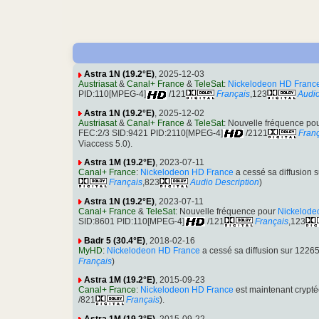
Astra 1N (19.2°E)
, 2025-12-03
Austriasat
&
Canal+ France
&
TeleSat
:
Nickelodeon HD Franc
PID:110[MPEG-4]
/121
Français
,123
Audio
Astra 1N (19.2°E)
, 2025-12-02
Austriasat
&
Canal+ France
&
TeleSat
: Nouvelle fréquence po
FEC:2/3 SID:9421 PID:2110[MPEG-4]
/2121
Fran
Viaccess 5.0).
Astra 1M (19.2°E)
, 2023-07-11
Canal+ France
:
Nickelodeon HD France
a cessé sa diffusion
Français
,823
Audio Description
)
Astra 1N (19.2°E)
, 2023-07-11
Canal+ France
&
TeleSat
: Nouvelle fréquence pour
Nickelode
SID:8601 PID:110[MPEG-4]
/121
Français
,123
Badr 5 (30.4°E)
, 2018-02-16
MyHD
:
Nickelodeon HD France
a cessé sa diffusion sur 122
Français
)
Astra 1M (19.2°E)
, 2015-09-23
Canal+ France
:
Nickelodeon HD France
est maintenant crypt
/821
Français
).
Astra 1M (19.2°E)
, 2015-09-22