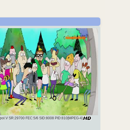
, pol.V SR:29700 FEC:5/6 SID:8008 PID:810[MPEG-4]