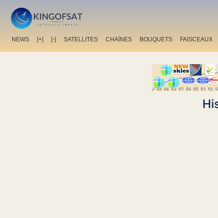
NEWS
[+]
[-]
SATELLITES
CHAîNES
BOUQUETS
FAISCEAUX
Hi