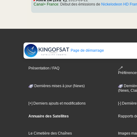
Canal+ France
: Début des émissions de
Nickelodeon HD Fra
Page de démarrage
Présentation / FAQ
Préférence
Dernières mises à jour (News)
Dernièr
(News, Clai
[+] Derniers ajouts et modifications
[-] Dernièr
Annuaire des Satellites
Rapports d
Le Cimetière des Chaînes
Images ma