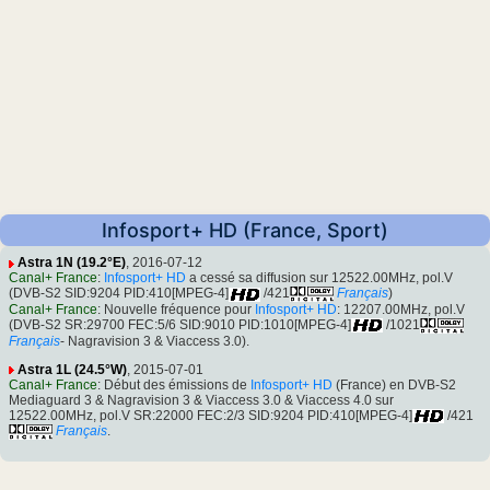
Infosport+ HD (France, Sport)
Astra 1N (19.2°E)
, 2016-07-12
Canal+ France
:
Infosport+ HD
a cessé sa diffusion sur 12522.00MHz, pol.V
(DVB-S2 SID:9204 PID:410[MPEG-4]
/421
Français
)
Canal+ France
: Nouvelle fréquence pour
Infosport+ HD
: 12207.00MHz, pol.V
(DVB-S2 SR:29700 FEC:5/6 SID:9010 PID:1010[MPEG-4]
/1021
Français
- Nagravision 3 & Viaccess 3.0).
Astra 1L (24.5°W)
, 2015-07-01
Canal+ France
: Début des émissions de
Infosport+ HD
(France) en DVB-S2
Mediaguard 3 & Nagravision 3 & Viaccess 3.0 & Viaccess 4.0 sur
12522.00MHz, pol.V SR:22000 FEC:2/3 SID:9204 PID:410[MPEG-4]
/421
Français
.