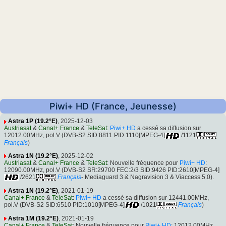
Piwi+ HD (France, Jeunesse)
Astra 1P (19.2°E)
, 2025-12-03
Austriasat
&
Canal+ France
&
TeleSat
:
Piwi+ HD
a cessé sa diffusion sur
12012.00MHz, pol.V (DVB-S2 SID:8811 PID:1110[MPEG-4]
/1121
Français
)
Astra 1N (19.2°E)
, 2025-12-02
Austriasat
&
Canal+ France
&
TeleSat
: Nouvelle fréquence pour
Piwi+ HD
:
12090.00MHz, pol.V (DVB-S2 SR:29700 FEC:2/3 SID:9426 PID:2610[MPEG-4]
/2621
Français
- Mediaguard 3 & Nagravision 3 & Viaccess 5.0).
Astra 1N (19.2°E)
, 2021-01-19
Canal+ France
&
TeleSat
:
Piwi+ HD
a cessé sa diffusion sur 12441.00MHz,
pol.V (DVB-S2 SID:6510 PID:1010[MPEG-4]
/1021
Français
)
Astra 1M (19.2°E)
, 2021-01-19
Canal+ France
&
TeleSat
: Nouvelle fréquence pour
Piwi+ HD
: 12012.00MHz,