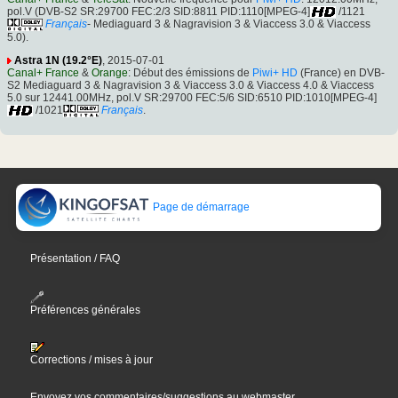
pol.V (DVB-S2 SR:29700 FEC:2/3 SID:8811 PID:1110[MPEG-4]
/1121
Français
- Mediaguard 3 & Nagravision 3 & Viaccess 3.0 & Viaccess
5.0).
Astra 1N (19.2°E)
, 2015-07-01
Canal+ France
&
Orange
: Début des émissions de
Piwi+ HD
(France) en DVB-
S2 Mediaguard 3 & Nagravision 3 & Viaccess 3.0 & Viaccess 4.0 & Viaccess
5.0 sur 12441.00MHz, pol.V SR:29700 FEC:5/6 SID:6510 PID:1010[MPEG-4]
/1021
Français
.
Page de démarrage
Présentation / FAQ
Préférences générales
Corrections / mises à jour
Envoyez vos commentaires/suggestions au webmaster