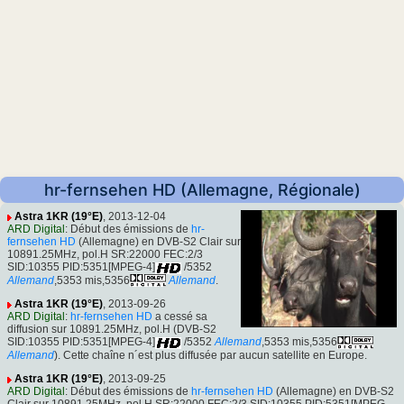
hr-fernsehen HD (Allemagne, Régionale)
Astra 1KR (19°E)
, 2013-12-04
ARD Digital
: Début des émissions de
hr-
fernsehen HD
(Allemagne) en DVB-S2 Clair sur
10891.25MHz, pol.H SR:22000 FEC:2/3
SID:10355 PID:5351[MPEG-4]
/5352
Allemand
,5353 mis,5356
Allemand
.
Astra 1KR (19°E)
, 2013-09-26
ARD Digital
:
hr-fernsehen HD
a cessé sa
diffusion sur 10891.25MHz, pol.H (DVB-S2
SID:10355 PID:5351[MPEG-4]
/5352
Allemand
,5353 mis,5356
Allemand
). Cette chaîne n´est plus diffusée par aucun satellite en Europe.
Astra 1KR (19°E)
, 2013-09-25
ARD Digital
: Début des émissions de
hr-fernsehen HD
(Allemagne) en DVB-S2