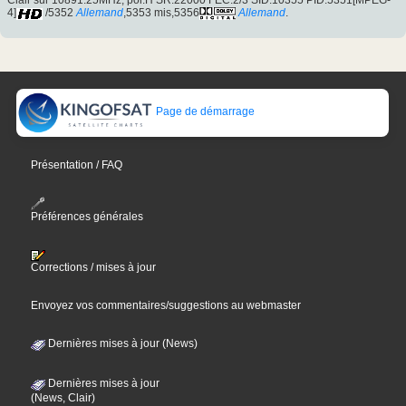
Clair sur 10891.25MHz, pol.H SR:22000 FEC:2/3 SID:10355 PID:5351[MPEG-
4]
/5352
Allemand
,5353 mis,5356
Allemand
.
Page de démarrage
Présentation / FAQ
Préférences générales
Corrections / mises à jour
Envoyez vos commentaires/suggestions au webmaster
Dernières mises à jour (News)
Dernières mises à jour
(News, Clair)