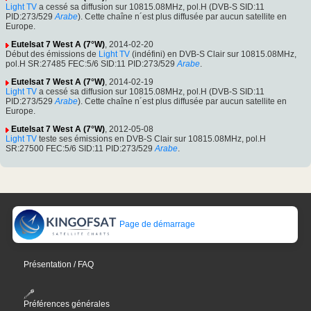
Light TV
a cessé sa diffusion sur 10815.08MHz, pol.H (DVB-S SID:11
PID:273/529
Arabe
). Cette chaîne n´est plus diffusée par aucun satellite en
Europe.
Eutelsat 7 West A (7°W)
, 2014-02-20
Début des émissions de
Light TV
(indéfini) en DVB-S Clair sur 10815.08MHz,
pol.H SR:27485 FEC:5/6 SID:11 PID:273/529
Arabe
.
Eutelsat 7 West A (7°W)
, 2014-02-19
Light TV
a cessé sa diffusion sur 10815.08MHz, pol.H (DVB-S SID:11
PID:273/529
Arabe
). Cette chaîne n´est plus diffusée par aucun satellite en
Europe.
Eutelsat 7 West A (7°W)
, 2012-05-08
Light TV
teste ses émissions en DVB-S Clair sur 10815.08MHz, pol.H
SR:27500 FEC:5/6 SID:11 PID:273/529
Arabe
.
Page de démarrage
Présentation / FAQ
Préférences générales