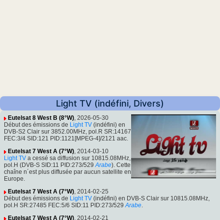
Light TV (indéfini, Divers)
Eutelsat 8 West B (8°W)
, 2026-05-30
Début des émissions de
Light TV
(indéfini) en
DVB-S2 Clair sur 3852.00MHz, pol.R SR:14167
FEC:3/4 SID:121 PID:1121[MPEG-4]/2121 aac.
Eutelsat 7 West A (7°W)
, 2014-03-10
Light TV
a cessé sa diffusion sur 10815.08MHz,
pol.H (DVB-S SID:11 PID:273/529
Arabe
). Cette
chaîne n´est plus diffusée par aucun satellite en
Europe.
Eutelsat 7 West A (7°W)
, 2014-02-25
Début des émissions de
Light TV
(indéfini) en DVB-S Clair sur 10815.08MHz,
pol.H SR:27485 FEC:5/6 SID:11 PID:273/529
Arabe
.
Eutelsat 7 West A (7°W)
, 2014-02-21