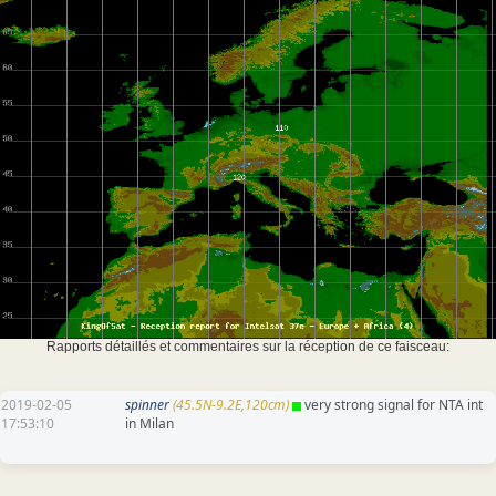
Rapports détaillés et commentaires sur la réception de ce faisceau:
2019-02-05
spinner
(45.5N-9.2E,120cm)
very strong signal for NTA int
17:53:10
in Milan