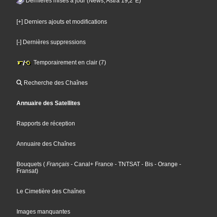
Dernières mises à jour (News, Astra 19,2°E)
[+] Derniers ajouts et modifications
[-] Dernières suppressions
Temporairement en clair (7)
Recherche des Chaînes
Annuaire des Satellites
Rapports de réception
Annuaire des Chaînes
Bouquets
(
Français
- Canal+ France
- TNTSAT
- Bis
- Orange
-
Fransat
)
Le Cimetière des Chaînes
Images manquantes